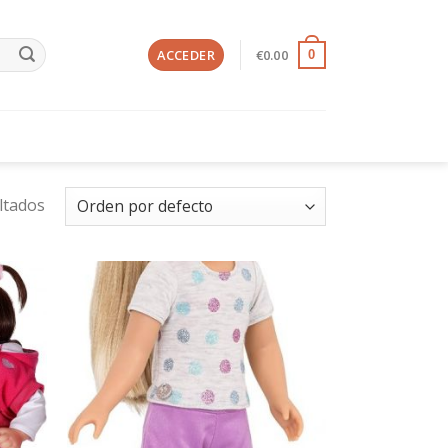
ACCEDER
€
0.00
0
ltados