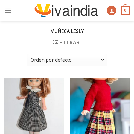
Skip
to
0
content
MUÑECA LESLY
FILTRAR