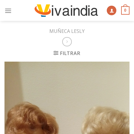
Skip
to
0
content
MUÑECA LESLY
FILTRAR