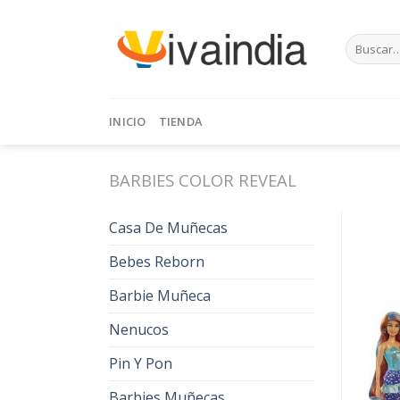
Skip
to
Buscar
content
por:
INICIO
TIENDA
BARBIES COLOR REVEAL
Casa De Muñecas
Bebes Reborn
Barbie Muñeca
Nenucos
Pin Y Pon
Barbies Muñecas