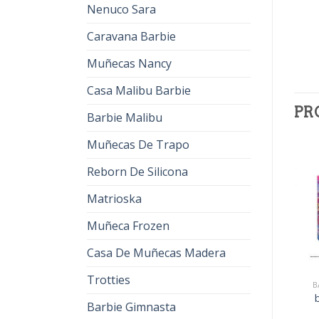
Nenuco Sara
Caravana Barbie
Muñecas Nancy
Casa Malibu Barbie
PR
Barbie Malibu
Muñecas De Trapo
Reborn De Silicona
Matrioska
Muñeca Frozen
Casa De Muñecas Madera
Trotties
BARBIES COLOR REVEAL
BARBIES COLOR REVEAL
B
barbies color reveal
barbies color reveal
Barbie Gimnasta
€
35.00
€
22.00
€
34.00
€
21.00