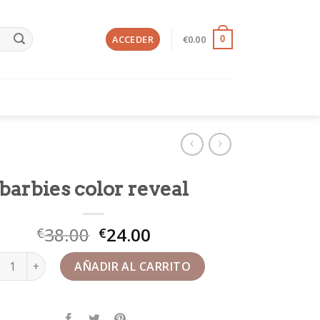
ACCEDER
€
0.00
0
barbies color reveal
38.00
24.00
€
€
bies color reveal cantidad
AÑADIR AL CARRITO