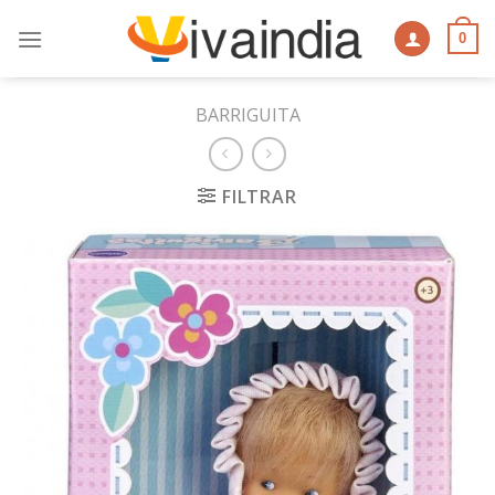
Skip
to
0
content
BARRIGUITA
FILTRAR