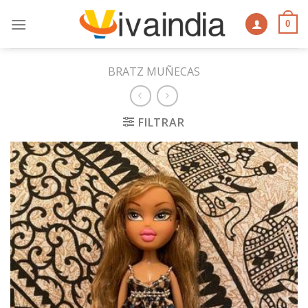
Skip
to
0
content
BRATZ MUÑECAS
FILTRAR