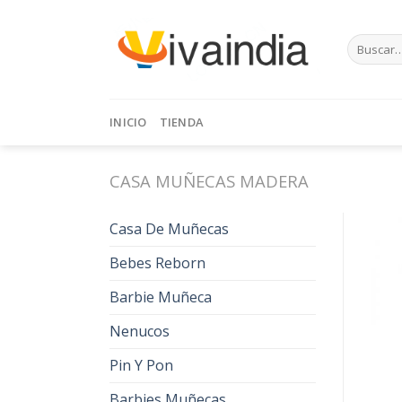
Skip
to
Buscar
content
por:
INICIO
TIENDA
CASA MUÑECAS MADERA
Casa De Muñecas
Bebes Reborn
Barbie Muñeca
Nenucos
Pin Y Pon
Barbies Muñecas