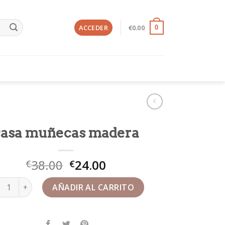
ACCEDER
€
0.00
0
casa muñecas madera
38.00
24.00
€
€
a muñecas madera cantidad
AÑADIR AL CARRITO