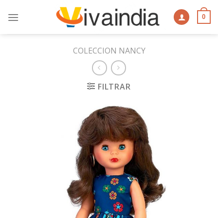
Skip
to
0
content
COLECCION NANCY
FILTRAR