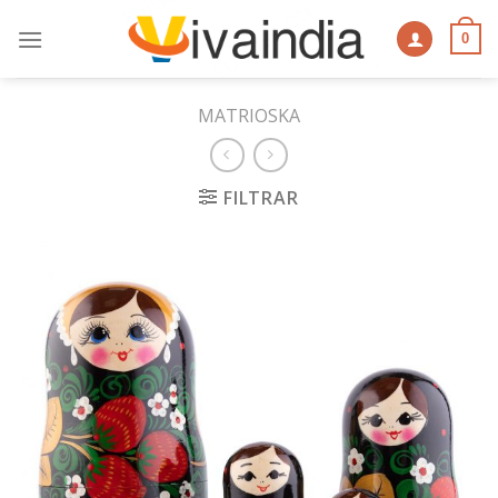
Skip
to
0
content
MATRIOSKA
FILTRAR