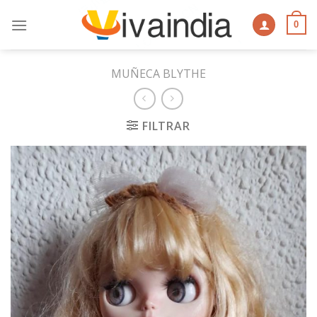
Skip
to
0
content
MUÑECA BLYTHE
FILTRAR