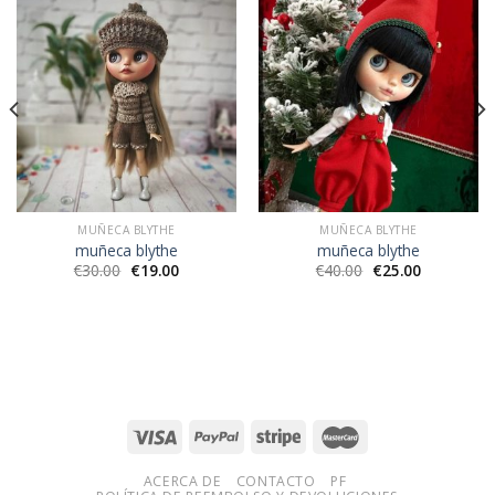
MUÑECA BLYTHE
MUÑECA BLYTHE
muñeca blythe
muñeca blythe
€
30.00
€
19.00
€
40.00
€
25.00
ACERCA DE
CONTACTO
PF