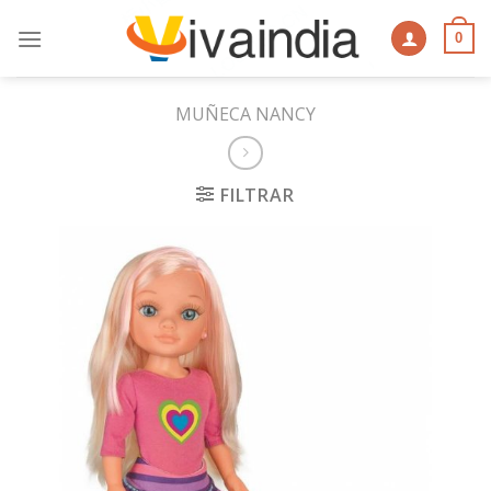
Skip
to
0
content
MUÑECA NANCY
FILTRAR