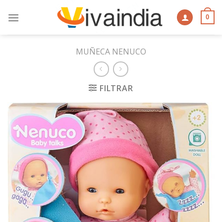
Skip
to
0
content
MUÑECA NENUCO
FILTRAR