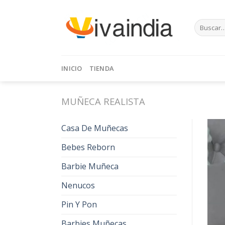
Skip
to
Buscar
content
por:
INICIO
TIENDA
MUÑECA REALISTA
Casa De Muñecas
Bebes Reborn
Barbie Muñeca
Nenucos
Pin Y Pon
Barbies Muñecas