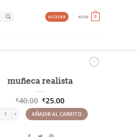
ACCEDER
€
0.00
0
muñeca realista
40.00
25.00
€
€
eca realista cantidad
AÑADIR AL CARRITO