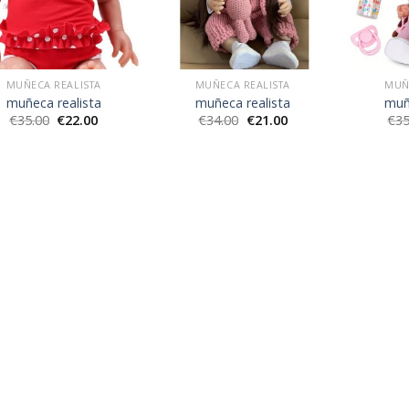
MUÑECA REALISTA
MUÑECA REALISTA
MUÑ
muñeca realista
muñeca realista
muñ
€
35.00
€
22.00
€
34.00
€
21.00
€
35