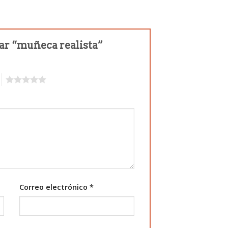
rar “muñeca realista”
5
Correo electrónico
*