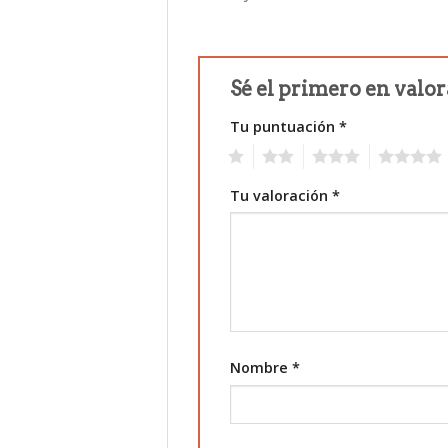
Sé el primero en valo
Tu puntuación
*
1
2
3
4
Tu valoración
*
Nombre
*