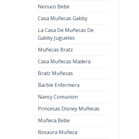
MUÑECA SIRENITA
MUÑECA SIRENITA
Nenuco Bebe
muñeca sirenita
muñeca sirenita
€
35.00
€
22.00
€
42.00
€
26.00
Casa Muñecas Gabby
La Casa De Muñecas De
Gabby Juguetes
Muñecas Bratz
Casa Muñecas Madera
Bratz Muñecas
Barbie Enfermera
Nancy Comunion
Princesas Disney Muñecas
Muñeca Bebe
Rosaura Muñeca