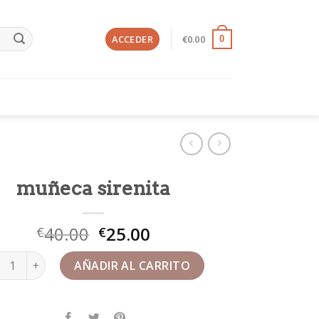
ACCEDER
€
0.00
0
muñeca sirenita
40.00
25.00
€
€
eca sirenita cantidad
AÑADIR AL CARRITO