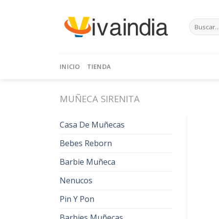
Skip
to
Buscar
content
por:
INICIO
TIENDA
MUÑECA SIRENITA
Casa De Muñecas
Bebes Reborn
Barbie Muñeca
Nenucos
Pin Y Pon
Barbies Muñecas