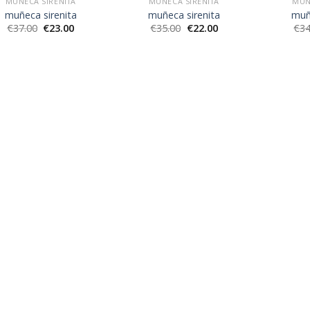
MUÑECA SIRENITA
MUÑECA SIRENITA
MUÑ
muñeca sirenita
muñeca sirenita
muñ
€
37.00
€
23.00
€
35.00
€
22.00
€
34