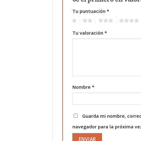
Tu puntuación
*
1
2
3
4
Tu valoración
*
Nombre
*
Guarda mi nombre, correo
navegador para la próxima v