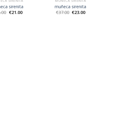
ECA SIRENITA
MUÑECA SIRENITA
eca sirenita
muñeca sirenita
.00
€
21.00
€
37.00
€
23.00