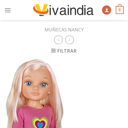
Skip
to
0
content
MUÑECAS NANCY
FILTRAR