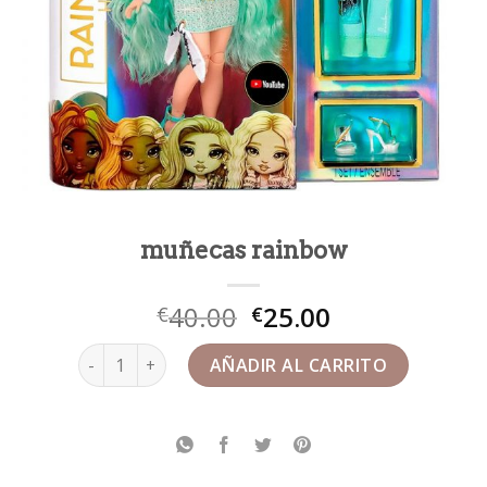
muñecas rainbow
40.00
25.00
€
€
muñecas rainbow cantidad
AÑADIR AL CARRITO