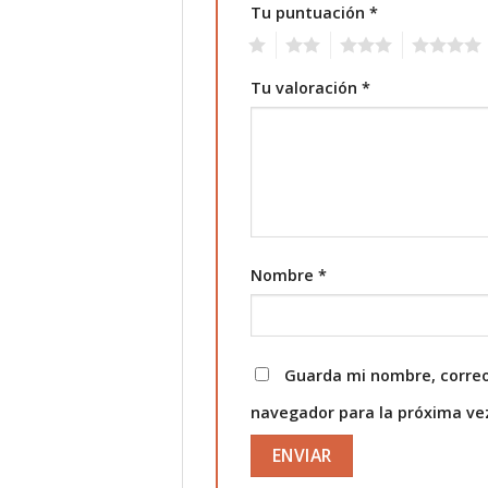
Tu puntuación
*
1
2
3
4
Tu valoración
*
Nombre
*
Guarda mi nombre, correo
navegador para la próxima v