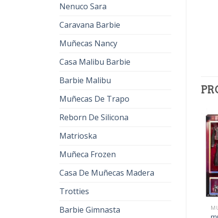
Nenuco Sara
Caravana Barbie
Muñecas Nancy
Casa Malibu Barbie
Barbie Malibu
PR
Muñecas De Trapo
Reborn De Silicona
Matrioska
Muñeca Frozen
Casa De Muñecas Madera
Trotties
MUÑECAS RAINBOW HIGH
MUÑECAS RAINBOW HIGH
MU
Barbie Gimnasta
muñecas rainbow high
muñecas rainbow high
mu