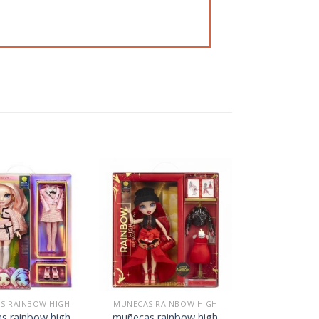
S RAINBOW HIGH
MUÑECAS RAINBOW HIGH
s rainbow high
muñecas rainbow high