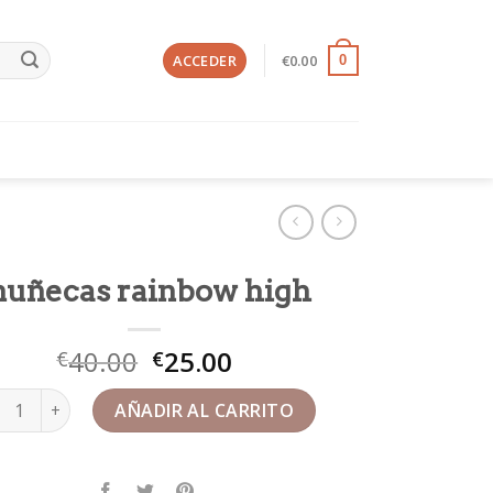
ACCEDER
€
0.00
0
uñecas rainbow high
40.00
25.00
€
€
ecas rainbow high cantidad
AÑADIR AL CARRITO