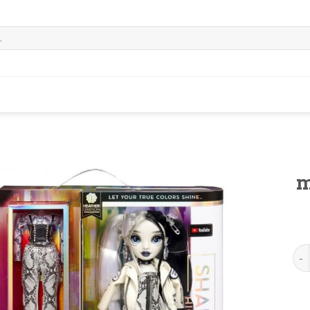
m
muñ