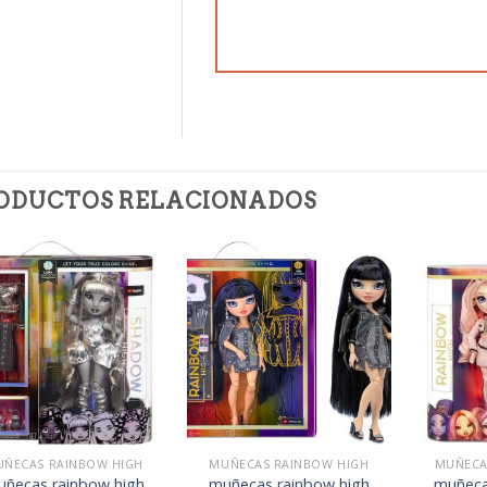
ODUCTOS RELACIONADOS
ÑECAS RAINBOW HIGH
MUÑECAS RAINBOW HIGH
MUÑECA
ñecas rainbow high
muñecas rainbow high
muñeca