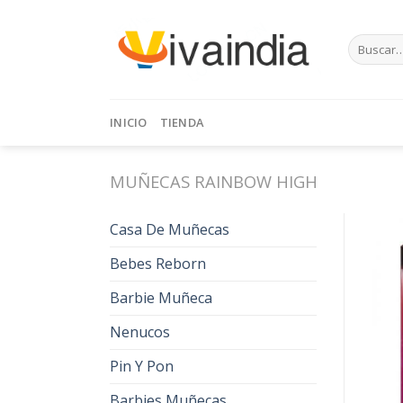
Skip
to
Buscar
content
por:
INICIO
TIENDA
MUÑECAS RAINBOW HIGH
Casa De Muñecas
Bebes Reborn
Barbie Muñeca
Nenucos
Pin Y Pon
Barbies Muñecas