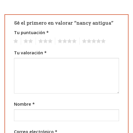
Sé el primero en valorar “nancy antigua”
Tu puntuación
*
1
2
3
4
5
Tu valoración
*
Nombre
*
Correo electrónico
*