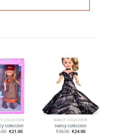
Y COLECCION
NANCY COLECCION
cy coleccion
nancy coleccion
.00
€
21.00
€
38.00
€
24.00