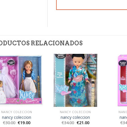
ODUCTOS RELACIONADOS
NANCY COLECCION
NANCY COLECCION
NANC
nancy coleccion
nancy coleccion
nan
€
30.00
€
19.00
€
34.00
€
21.00
€
34