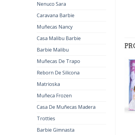
Nenuco Sara
Caravana Barbie
Muñecas Nancy
Casa Malibu Barbie
PR
Barbie Malibu
Muñecas De Trapo
Reborn De Silicona
Matrioska
Muñeca Frozen
Casa De Muñecas Madera
Trotties
NANCY COLECCION
NANCY COLECCION
nancy coleccion
nancy coleccion
Barbie Gimnasta
€
30.00
€
19.00
€
34.00
€
21.00