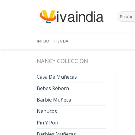
Skip
to
Buscar
content
por:
INICIO
TIENDA
NANCY COLECCION
Casa De Muñecas
Bebes Reborn
Barbie Muñeca
Nenucos
Pin Y Pon
Barbies Muñecas