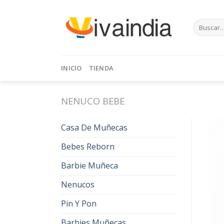
Skip
to
Buscar
content
por:
INICIO
TIENDA
NENUCO BEBE
Casa De Muñecas
Bebes Reborn
Barbie Muñeca
Nenucos
Pin Y Pon
Barbies Muñecas