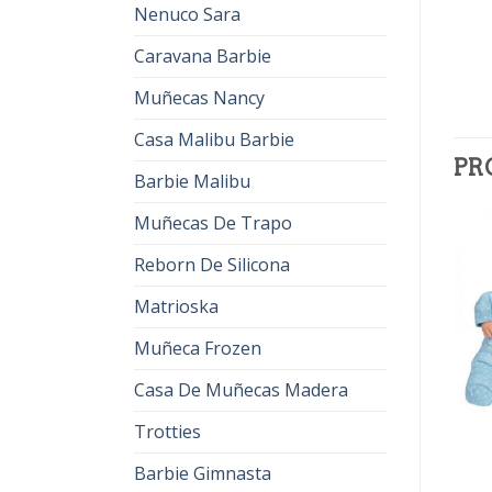
Nenuco Sara
Caravana Barbie
Muñecas Nancy
Casa Malibu Barbie
PR
Barbie Malibu
Muñecas De Trapo
Reborn De Silicona
Matrioska
Muñeca Frozen
Casa De Muñecas Madera
Trotties
NENUCO BEBE
NENUCO BEBE
nenuco bebe
nenuco bebe
Barbie Gimnasta
€
30.00
€
19.00
€
42.00
€
26.00