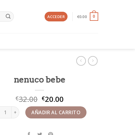
ACCEDER
€
0.00
0
nenuco bebe
32.00
20.00
€
€
uco bebe cantidad
AÑADIR AL CARRITO