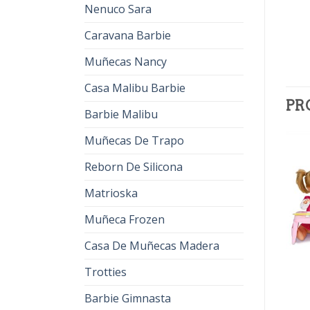
Nenuco Sara
Caravana Barbie
Muñecas Nancy
Casa Malibu Barbie
PR
Barbie Malibu
Muñecas De Trapo
Reborn De Silicona
Matrioska
Muñeca Frozen
Casa De Muñecas Madera
Trotties
NENUCOS
NENUCOS
nenucos
nenucos
Barbie Gimnasta
€
40.00
€
25.00
€
37.00
€
23.00