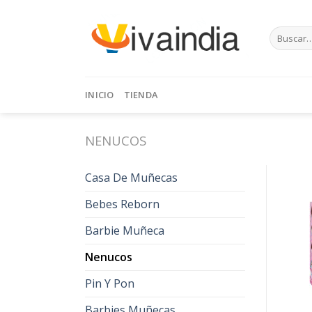
Skip
to
Buscar
content
por:
INICIO
TIENDA
NENUCOS
Casa De Muñecas
Bebes Reborn
Barbie Muñeca
Nenucos
Pin Y Pon
Barbies Muñecas