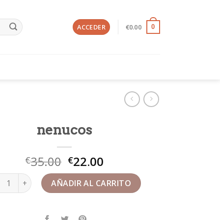
ACCEDER
€
0.00
0
nenucos
35.00
22.00
€
€
ucos cantidad
AÑADIR AL CARRITO