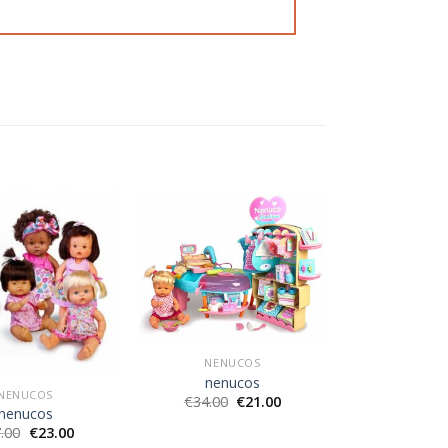
NENUCOS
nenucos
NENUCOS
€
34.00
€
21.00
nenucos
.00
€
23.00