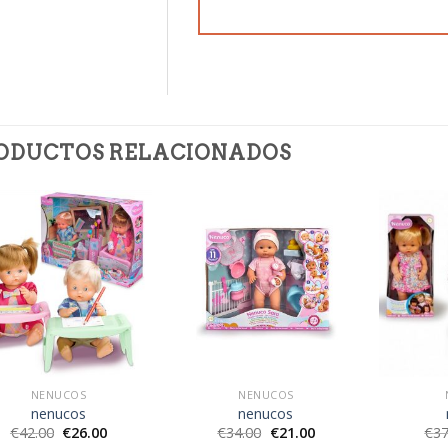
ODUCTOS RELACIONADOS
NENUCOS
NENUCOS
nenucos
nenucos
€
42.00
€
26.00
€
34.00
€
21.00
€
37