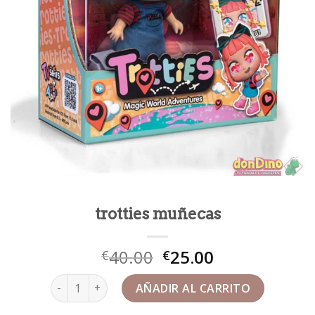
trotties muñecas
40.00
25.00
€
€
trotties muñecas cantidad
AÑADIR AL CARRITO