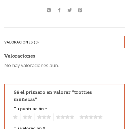
VALORACIONES (0)
Valoraciones
No hay valoraciones aún.
Sé el primero en valorar “trotties
muñecas”
Tu puntuación
*
1
2
3
4
5
Tu valoración
*