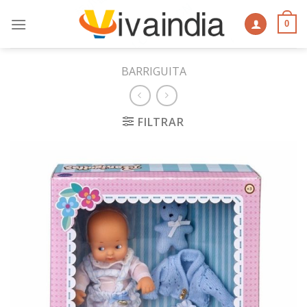
Skip
to
0
content
BARRIGUITA
FILTRAR