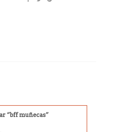
rar “bff muñecas”