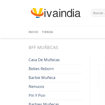
Skip
to
Buscar
content
por:
INICIO
TIENDA
BFF MUÑECAS
Casa De Muñecas
Bebes Reborn
Barbie Muñeca
Nenucos
Pin Y Pon
Barbies Muñecas