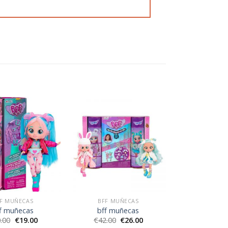
F MUÑECAS
BFF MUÑECAS
f muñecas
bff muñecas
.00
€
19.00
€
42.00
€
26.00