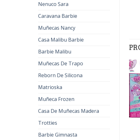
Nenuco Sara
Caravana Barbie
Muñecas Nancy
Casa Malibu Barbie
PR
Barbie Malibu
Muñecas De Trapo
Reborn De Silicona
Matrioska
Muñeca Frozen
Casa De Muñecas Madera
Trotties
BFF MUÑECAS
BFF MUÑECAS
bff muñecas
bff muñecas
Barbie Gimnasta
€
35.00
€
22.00
€
32.00
€
20.00