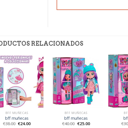
ODUCTOS RELACIONADOS
BFF MUÑECAS
BFF MUÑECAS
BF
bff muñecas
bff muñecas
bf
€
38.00
€
24.00
€
40.00
€
25.00
€
30