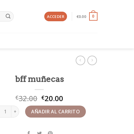
ACCEDER
€
0.00
0
bff muñecas
32.00
20.00
€
€
 muñecas cantidad
AÑADIR AL CARRITO