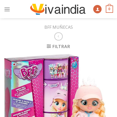
Skip
to
0
content
BFF MUÑECAS
FILTRAR