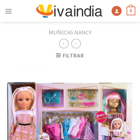
Skip
to
0
content
MUÑECAS NANCY
FILTRAR