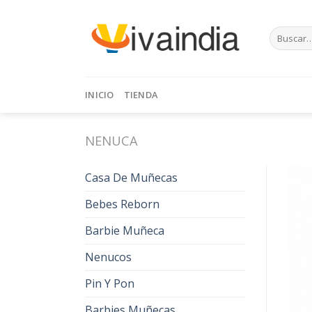
Skip
to
Buscar
content
por:
INICIO
TIENDA
NENUCA
Casa De Muñecas
Bebes Reborn
Barbie Muñeca
Nenucos
Pin Y Pon
Barbies Muñecas