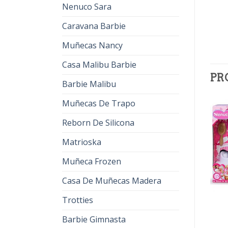
Nenuco Sara
Caravana Barbie
Muñecas Nancy
Casa Malibu Barbie
PR
Barbie Malibu
Muñecas De Trapo
Reborn De Silicona
Matrioska
Muñeca Frozen
Casa De Muñecas Madera
Trotties
NENUCA
NENUCA
nenuca
nenuca
Barbie Gimnasta
€
30.00
€
19.00
€
32.00
€
20.00