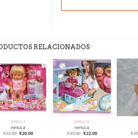
ODUCTOS RELACIONADOS
NENUCA
NENUCA
nenuca
nenuca
€
32.00
€
20.00
€
35.00
€
22.00
€
35