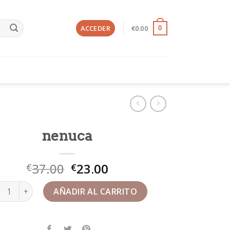
ACCEDER
€
0.00
0
nenuca
37.00
23.00
€
€
uca cantidad
AÑADIR AL CARRITO