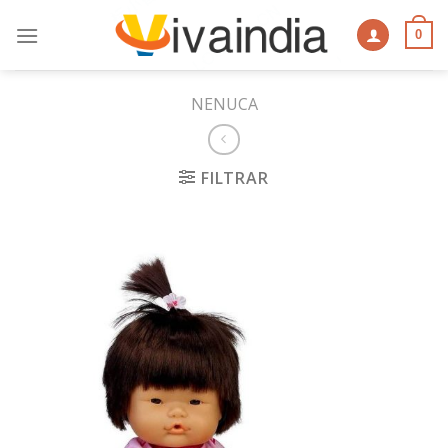
Skip
to
0
content
NENUCA
FILTRAR