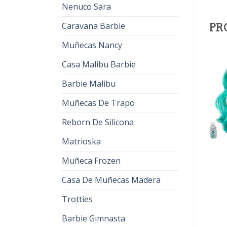
Nenuco Sara
Caravana Barbie
PR
Muñecas Nancy
Casa Malibu Barbie
Barbie Malibu
Muñecas De Trapo
Reborn De Silicona
Matrioska
BFF MUÑECAS
BFF MUÑECAS
Muñeca Frozen
bff muñecas
bff muñecas
€
38.00
€
24.00
€
42.00
€
26.00
Casa De Muñecas Madera
Trotties
Barbie Gimnasta