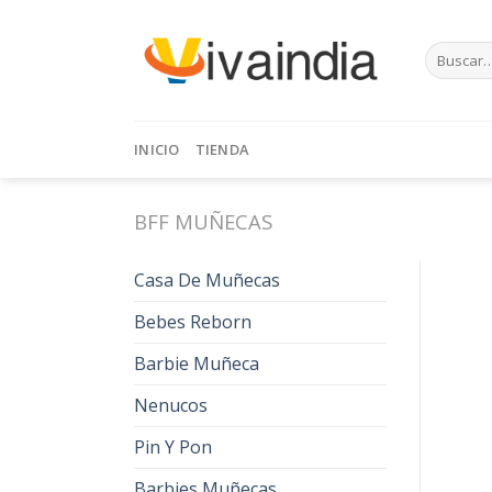
Skip
to
Buscar
content
por:
INICIO
TIENDA
BFF MUÑECAS
Casa De Muñecas
Bebes Reborn
Barbie Muñeca
Nenucos
Pin Y Pon
Barbies Muñecas