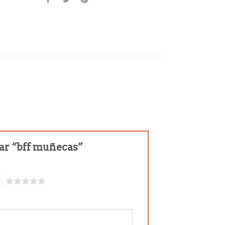
rar “bff muñecas”
5