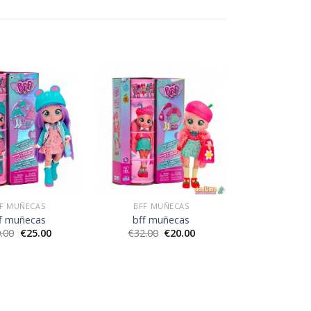
F MUÑECAS
BFF MUÑECAS
f muñecas
bff muñecas
.00
€
25.00
€
32.00
€
20.00