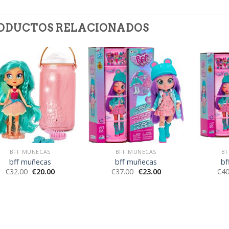
ODUCTOS RELACIONADOS
BFF MUÑECAS
BFF MUÑECAS
BF
bff muñecas
bff muñecas
bf
€
32.00
€
20.00
€
37.00
€
23.00
€
40