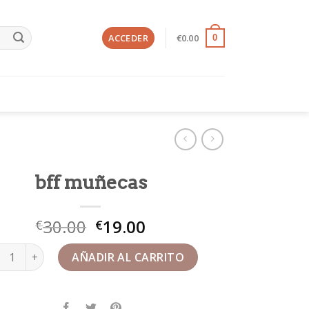
ACCEDER
€
0.00
0
bff muñecas
30.00
19.00
€
€
 muñecas cantidad
AÑADIR AL CARRITO