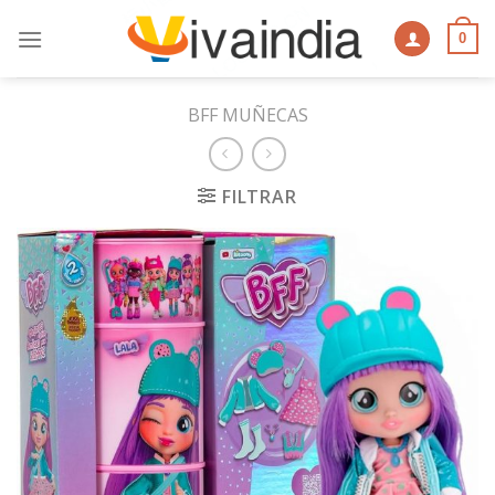
Skip
to
0
content
BFF MUÑECAS
FILTRAR